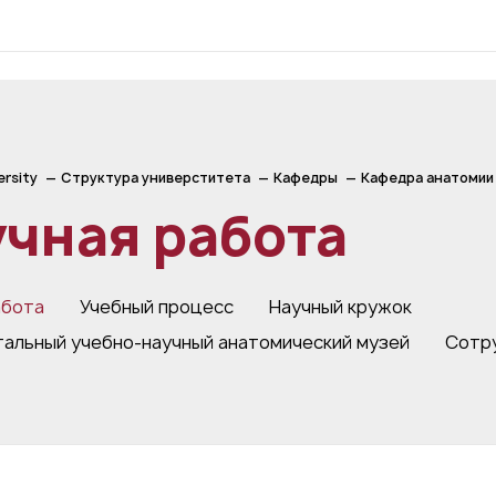
ersity
Структура универститета
Кафедры
Кафедра анатомии
чная работа
абота
Учебный процесс
Научный кружок
альный учебно-научный анатомический музей
Сотр