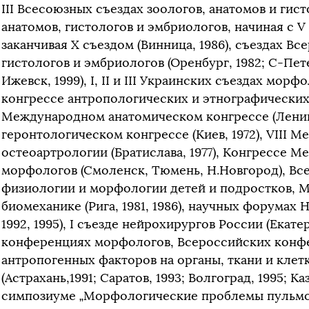
III Всесоюзных съездах зоологов, анатомов и гис
анатомов, гистологов и эмбриологов, начиная с V 
заканчивая Х съездом (Винница, 1986), съездах В
гистологов и эмбриологов (Оренбург, 1982; С-Пете
Ижевск, 1999), I, II и III Украинских съездах мо
конгрессе антропологических и этнографических н
Международном анатомическом конгрессе (Ленин
геронтологическом конгрессе (Киев, 1972), VIII
остеоартрологии (Братислава, 1977), Конгрессе 
морфологов (Смоленск, Тюмень, Н.Новгород), В
физиологии и морфологии детей и подростков,
биомеханике (Рига, 1981, 1986), научных форумах Н
1992, 1995), I съезде нейрохирургов России (Екат
конференциях морфологов, Всероссийских конф
антропогенных факторов на органы, ткани и клет
(Астрахань,1991; Саратов, 1993; Волгоград, 1995; К
симпозиуме „Морфологические проблемы пульмоно