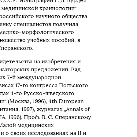
 СССР. Монографии Г. Д. Бурдей
вы медицинской краниологии“
российского научного общества
ценку специалистов получила
е медико-морфологического
множество учебных пособий, в
Сперанского.
идетельства на изобретения и
изаторских предложений. Ряд
дах 7-й международной
зисах 17-го конгресса Польского
алах 4-го Русско-шведского
 (Москва, 1996), 4th European
итания, 1997), журналах „Annals of
США, 1996). Проф. В. С. Сперанскому
 Малой медицинских
 о своих исследованиях на II и