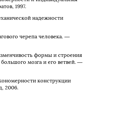
тов, 1997.
еханической надежности
згового черепа человека. —
 изменчивость формы и строения
большого мозга и его ветвей. —
акономерности конструкции
, 2006.