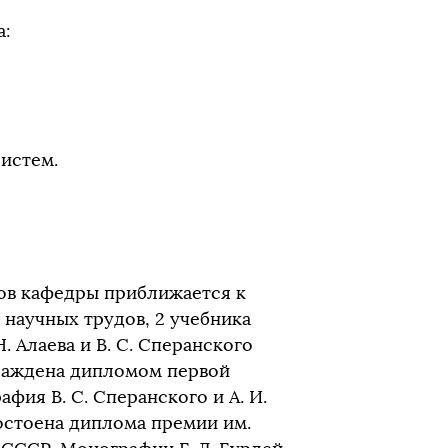
а:
истем.
ков кафедры приближается к
 научных трудов, 2 учебника
 Алаева и В. С. Сперанского
граждена дипломом первой
фия В. С. Сперанского и А. И.
достоена диплома премии им.