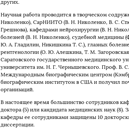
других.
Научная работа проводится в творческом содруже
Николенко), СарНИИТО (В. Н. Николенко, В. С. Спер
Грешнова), кафедрами нейрохирургии (В. Н. Никол
болезней (В. Н. Николенко), судебной медицины (Ф
Ю. А. Гладилин, Никишкина Т. С.), глазных болезне
рентгенологии (О. Ю. Алешкина, Т. М. Загоровска
Саратовского государственного медицинского ун
университета им. Н. Г. Чернышевского. Проф. В. 
Международным биографическим центром (Кэмб
биографическим институтом в США и получил по
организаций.
В настоящее время большинство сотрудников ка
доктора (5) или кандидата медицинских наук (8). 
кафедры ее сотрудниками защищены 10 докторски
диссертации.