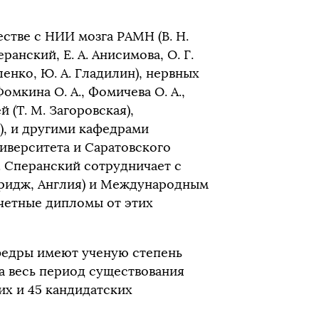
стве с НИИ мозга РАМН (В. Н.
анский, Е. А. Анисимова, О. Г.
енко, Ю. А. Гладилин), нервных
омкина О. А., Фомичева О. А.,
й (Т. М. Загоровская),
я), и другими кафедрами
иверситета и Саратовского
С. Сперанский сотрудничает с
ридж, Англия) и Международным
четные дипломы от этих
федры имеют ученую степень
За весь период существования
х и 45 кандидатских