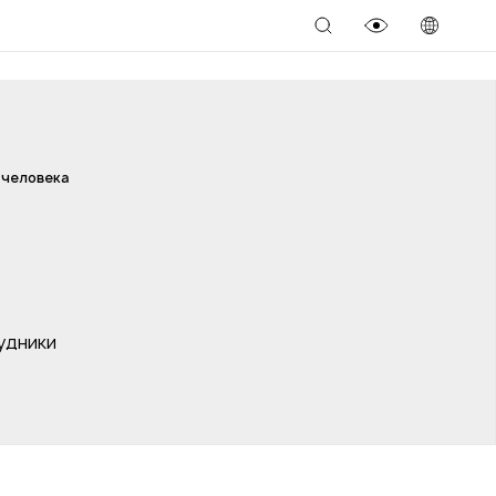
 человека
удники