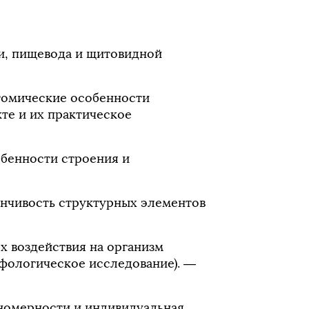
еи, пищевода и щитовидной
атомические особенности
кте и их практическое
обенности строения и
менчивость структурных элементов
ях воздействия на организм
фологическое исследование). —
номерности и индивидуальная