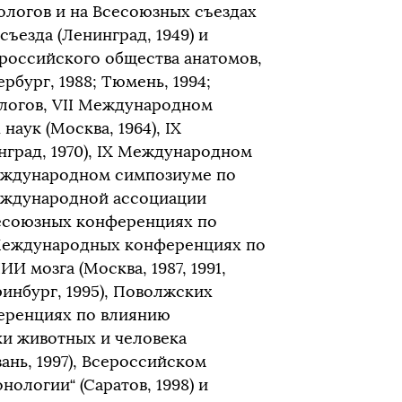
тологов и на Всесоюзных съездах
съезда (Ленинград, 1949) и
сероссийского общества анатомов,
рбург, 1988; Тюмень, 1994;
рфологов, VII Международном
аук (Москва, 1964), IX
град, 1970), IX Международном
 Международном симпозиуме по
Международной ассоциации
сесоюзных конференциях по
 Международных конференциях по
ИИ мозга (Москва, 1987, 1991,
еринбург, 1995), Поволжских
еренциях по влиянию
ки животных и человека
азань, 1997), Всероссийском
логии“ (Саратов, 1998) и