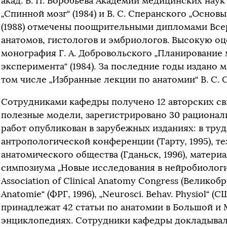
акад. В. П. Воробьева Академии медицинских наук
„Спинной мозг“ (1984) и В. С. Сперанского „Осно
(1988) отмечены поощрительными дипломами Все
анатомов, гистологов и эмбриологов. Высокую о
монография Г. А. Добровольского „Планировани
эксперимента“ (1984). За последние годы издано 
том числе „Избранные лекции по анатомии“ В. С. 
Сотрудниками кафедры получено 12 авторских св
полезные модели, зарегистрировано 30 рационал
работ опубликован в зарубежных изданиях: в тру
антропологической конференции (Тарту, 1995), те
анатомического общества (Гданьск, 1996), матери
симпозиума „Новые исследования в нейробиологии“
Association of Clinical Anatomy Congress (Великобр
Anatomie“ (ФРГ, 1996), „Neurosci. Behav. Physiol“ (
принадлежат 42 статьи по анатомии в Большой и
энциклопедиях. Сотрудники кафедры докладывали