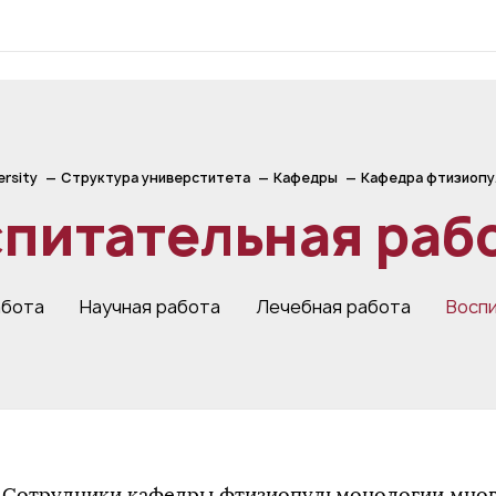
ersity
Структура универститета
Кафедры
Кафедра фтизиопу
питательная раб
абота
Научная работа
Лечебная работа
Восп
Сотрудники кафедры фтизиопульмонологии мног