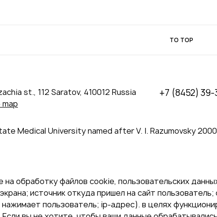
TO TOP
achia st., 112 Saratov, 410012 Russia
+7 (8452) 39-
e map
tate Medical University named after V. I. Razumovsky 200
 на обработку файлов cookie, пользовательских данных
экрана; источник откуда пришел на сайт пользователь; с
и нажимает пользователь; ip-адрес). в целях функцион
Если вы не хотите, чтобы ваши данные обрабатывались,