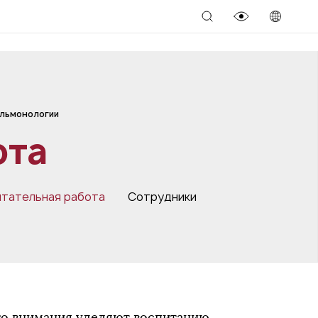
льмонологии
ота
итательная работа
Сотрудники
о внимания уделяют воспитанию