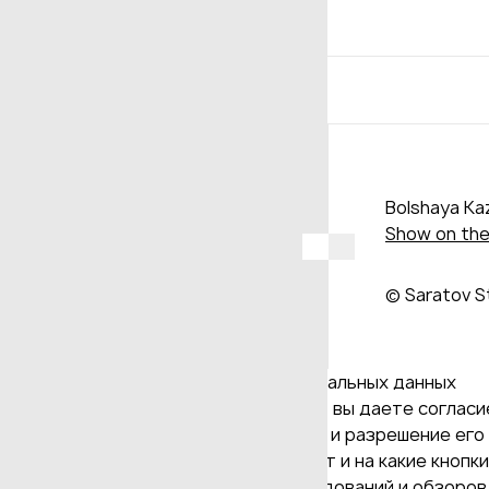
Bolshaya Kaz
Show on th
© Saratov S
Даю согласие на обработку персональных данных
Продолжая использовать наш сайт, вы даете согласие
и версия Браузера; тип устройства и разрешение его 
Браузер; какие страницы открывает и на какие кнопк
проведения статистических исследований и обзоров. 