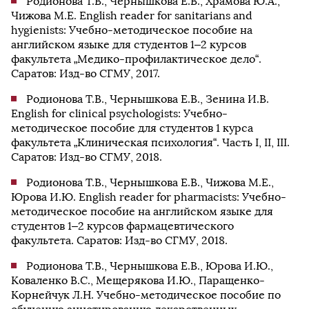
Родионова Т.В., Чернышкова Е.В., Храмова Ю.А.,
Чижова М.Е. English reader for sanitarians and
hygienists: Учебно-методическое пособие на
английском языке для студентов 1–2 курсов
факультета „Медико-профилактическое дело“.
Саратов: Изд-во СГМУ, 2017.
Родионова Т.В., Чернышкова Е.В., Зенина И.В.
English for clinical psychologists: Учебно-
методическое пособие для студентов 1 курса
факультета „Клиническая психология“. Часть I, II, III.
Саратов: Изд-во СГМУ, 2018.
Родионова Т.В., Чернышкова Е.В., Чижова М.Е.,
Юрова И.Ю. English reader for pharmacists: Учебно-
методическое пособие на английском языке для
студентов 1–2 курсов фармацевтического
факультета. Саратов: Изд-во СГМУ, 2018.
Родионова Т.В., Чернышкова Е.В., Юрова И.Ю.,
Коваленко В.С., Мещерякова И.Ю., Паращенко-
Корнейчук Л.Н. Учебно-методическое пособие по