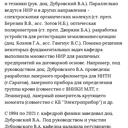
и техники (рук. доц. Дубровский В.А.). Параллельно
ведутся НИР и в других направления -
спектроскопия органических молекул (ст. преп.
Березин В.В., асс. Зотов Н.Б.), оптическая
поляриметрия (ст. преп. Дворкин Б.А.), разработка
устройств для регистрации хемилюминесценции
(доц. Козлов Г.А., асс. Гангнус В.С.). Помимо решения
некоторых фундаментальных задач кафедра
выполнила множество НИР для различных
предприятий на договорной основе. Например, под
руководством доц. Дубровского В.А. проведены
разработки лазерного профилометра для НИТИ
(г.Саратов), лазерного прибора для определения
группы крови (совместно с ВНИКИ МЛТ, г.
Ленинград), лазерный измеритель крутящего
момента (совместно с КБ "Электроприбор") и др.
С 1994 по 2021 г. кафедрой физики заведовал доц.
Дубровский В.А.. Под руководством и участии
Дубровского В.А. кафедра наладила регулярную,