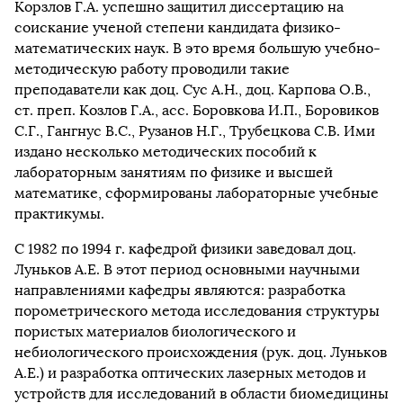
Корзлов Г.А. успешно защитил диссертацию на
соискание ученой степени кандидата физико-
математических наук. В это время большую учебно-
методическую работу проводили такие
преподаватели как доц. Сус А.Н., доц. Карпова О.В.,
ст. преп. Козлов Г.А., асс. Боровкова И.П., Боровиков
С.Г., Гангнус В.С., Рузанов Н.Г., Трубецкова С.В. Ими
издано несколько методических пособий к
лабораторным занятиям по физике и высшей
математике, сформированы лабораторные учебные
практикумы.
С 1982 по 1994 г. кафедрой физики заведовал доц.
Луньков А.Е. В этот период основными научными
направлениями кафедры являются: разработка
порометрического метода исследования структуры
пористых материалов биологического и
небиологического происхождения (рук. доц. Луньков
А.Е.) и разработка оптических лазерных методов и
устройств для исследований в области биомедицины