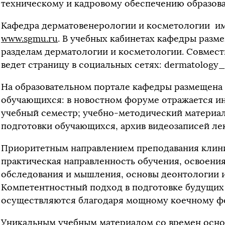
техническому и кадровому обеспечению образова
Кафедра дерматовенерологии и косметологии име
www.sgmu.ru
. В учебных кабинетах кафедры раз
разделам дерматологии и косметологии. Совмест
ведет страницу в социальных сетях: dermatolog
На образовательном портале кафедры размещена
обучающихся: в новостном форуме отражается и
учебный семестр; учебно-методический материа
подготовки обучающихся, архив видеозаписей ле
Приоритетным направлением преподавания клин
практическая направленность обучения, освоени
обследования и мышления, основы деонтологии и
Компетентностный подход в подготовке будущих
осуществляются благодаря мощному коечному фо
Уникальным учебным материалом со времен осно