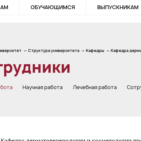
ТАМ
ОБУЧАЮЩИМСЯ
ВЫПУСКНИКАМ
иверситет
Структура университета
Кафедры
Кафедра дерма
трудники
абота
Научная работа
Лечебная работа
Сотр
Кафедра дерматовенерологии и косметологии пр