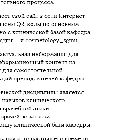
тельного процесса.
ет свой сайт в сети Интернет
мещены QR-коды по основным
но с клинической базой кафедра
y_sgmu и cosmetology_sgmu.
 актуальная информация для
нформационный контент на
л для самостоятельной
кций преподавателей кафедры.
ической дисциплины является
я навыков клинического
 врачебной этики.
 врачей во многом
нду клинической базы кафедры.
вания и до настоящего времени