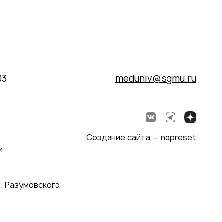
03
meduniv@sgmu.ru
Создание сайта — nopreset
и
. Разумовского,