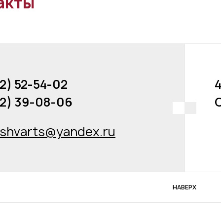
акты
52) 52-54-02
4
52) 39-08-06
С
ashvarts@yandex.ru
НАВЕРХ