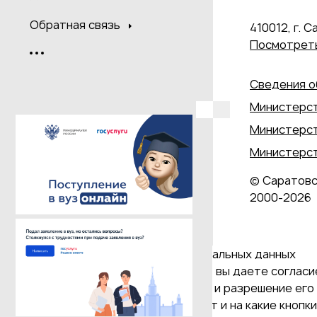
Обратная связь
410012, г. С
Посмотреть
Сведения о
Министерст
Министерст
Министерст
© Саратовс
2000‑2026
Даю согласие на обработку персональных данных
Продолжая использовать наш сайт, вы даете согласие
и версия Браузера; тип устройства и разрешение его 
Браузер; какие страницы открывает и на какие кнопк