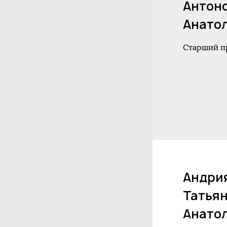
Антон
Анато
Старший п
Андри
Татья
Анато