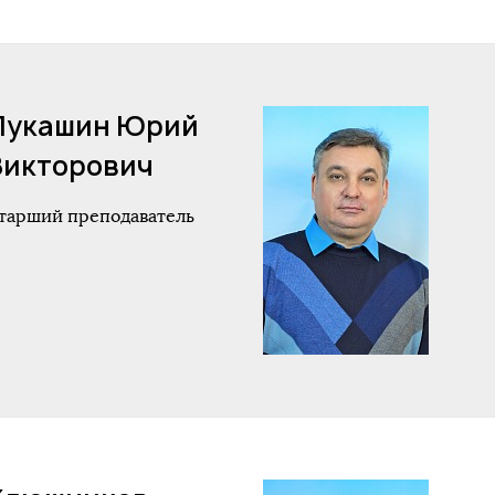
Лукашин Юрий
Викторович
тарший преподаватель