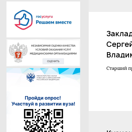
Закла
Серге
Влади
Старший п