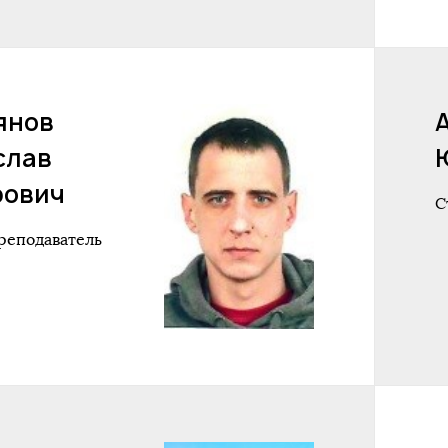
янов
слав
рович
С
реподаватель