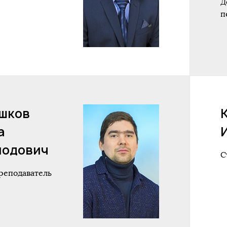
Д
п
шков
а
лодович
С
реподаватель