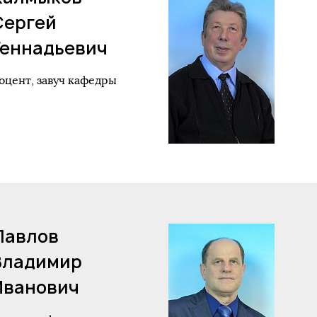
Сергей
Геннадьевич
оцент, завуч кафедры
Павлов
Владимир
Иванович