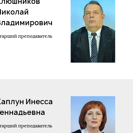
Клюшников
Николай
Владимирович
тарший преподаватель
Каплун Инесса
Геннадьевна
тарший преподаватель