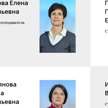
ова Елена
льевна
реподаватель
С
янова
на
льевна
С