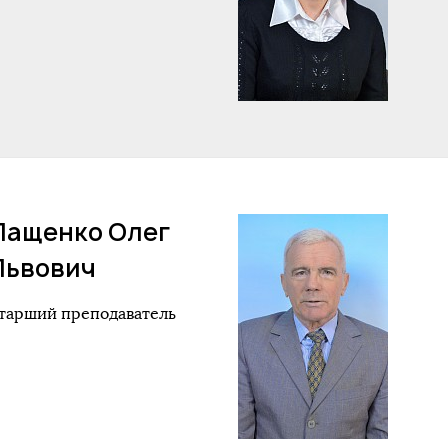
Пащенко Олег
Львович
тарший преподаватель