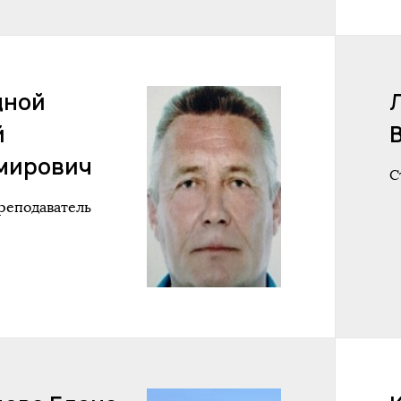
дной
й
мирович
С
реподаватель