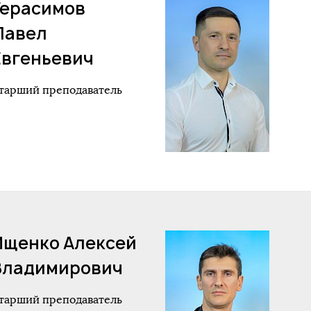
Герасимов
Павел
Евгеньевич
тарший преподаватель
Ищенко Алексей
Владимирович
тарший преподаватель