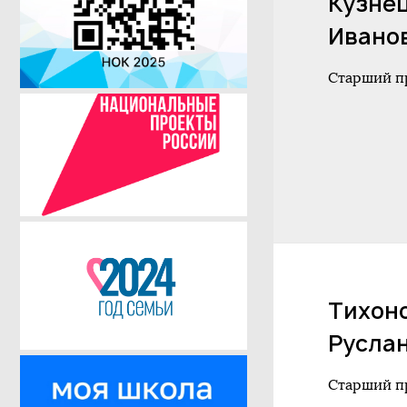
Кузне
Ивано
Старший п
Тихон
Русла
Старший п