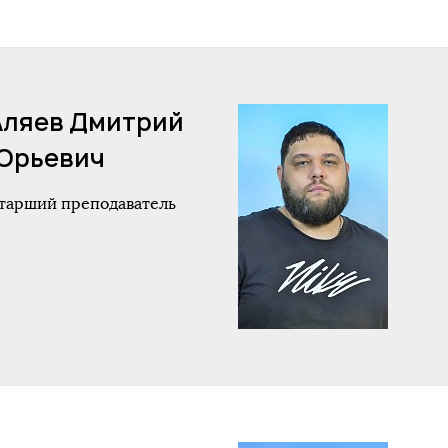
Аляев Дмитрий
Юрьевич
тарший преподаватель