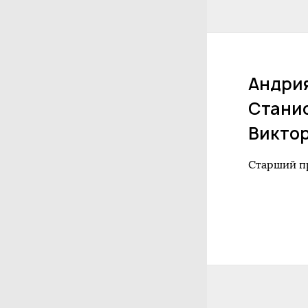
Андри
Стани
Викто
Старший п