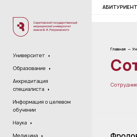
;
АБИТУРИЕН
Главная
Ун
Университет
Со
Образование
Аккредитация
Сотрудни
специалиста
Информация о целевом
обучении
Наука
Фроло
Медицина