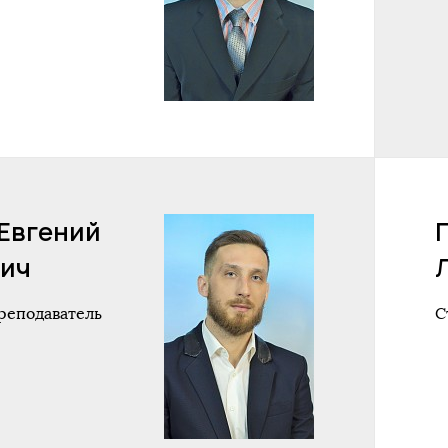
Евгений
ич
реподаватель
С