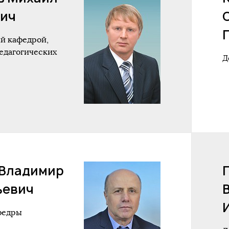
ич
й кафедрой,
едагогических
Д
 Владимир
ьевич
федры