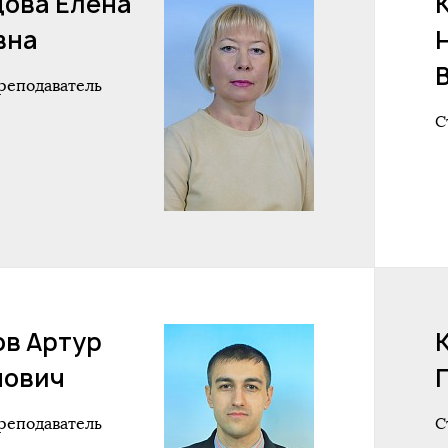
цова Елена
вна
реподаватель
С
ов Артур
нович
реподаватель
С