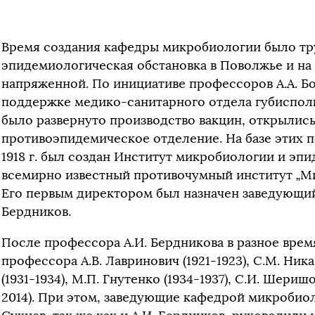
Время создания кафедры микробиологии было тр
эпидемиологическая обстановка в Поволжье и на
напряженной. По инициативе профессоров А.А. Бо
поддержке медико-санитарного отдела губисполк
было развернуто производство вакцин, открылис
противоэпидемическое отделение. На базе этих 
1918 г. был создан Институт микробиологии и эп
всемирно известный противочумный институт „М
Его первым директором был назначен заведующий
Бердников.
После профессора А.И. Бердникова в разное врем
профессора А.В. Лавринович (1921-1923), С.М. Ника
(1931-1934), М.П. Гнутенко (1934-1937), С.И. Шеришо
2014). При этом, заведующие кафедрой микробиол