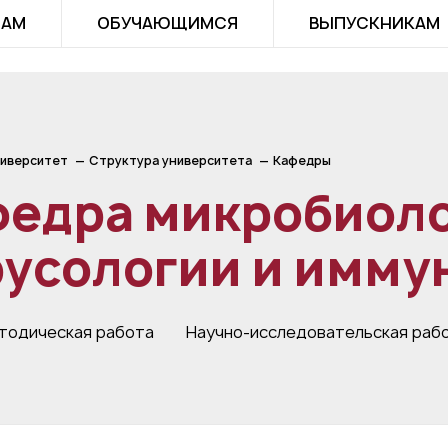
ТАМ
ОБУЧАЮЩИМСЯ
ВЫПУСКНИКАМ
иверситет
Структура университета
Кафедры
федра микробиоло
русологии и имму
тодическая работа
Научно-исследовательская раб