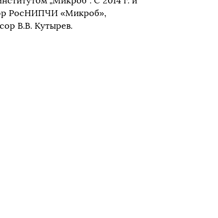
нститутом „Микроб“. С 2014 г. и
тор РосНИПЧИ «Микроб»,
ор В.В. Кутырев.