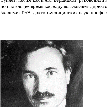
Сукнев, так же как и А.И. Бердников, руководили и
по настоящее время кафедру возглавляет дирек
Академик РАН, доктор медицинских наук, професс