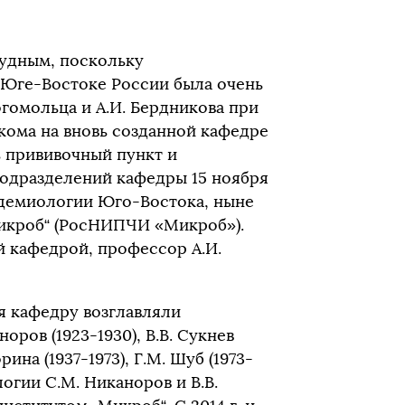
удным, поскольку
 Юге-Востоке России была очень
гомольца и А.И. Бердникова при
ома на вновь созданной кафедре
ь прививочный пункт и
подразделений кафедры 15 ноября
идемиологии Юго-Востока, ныне
икроб“ (РосНИПЧИ «Микроб»).
 кафедрой, профессор А.И.
я кафедру возглавляли
норов (1923-1930), В.В. Сукнев
рина (1937-1973), Г.М. Шуб (1973-
огии С.М. Никаноров и В.В.