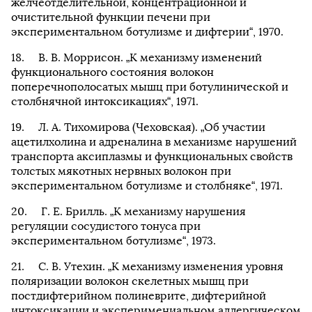
желчеотделительной, концентрационной и
очистительной функции печени при
экспериментальном ботулизме и дифтерии“, 1970.
В. В. Моррисон. „К механизму изменений
функционального состояния волокон
поперечнополосатых мышц при ботулинической и
столбнячной интоксикациях“, 1971.
Л. А. Тихомирова (Чеховская). „Об участии
ацетилхолина и адреналина в механизме нарушений
транспорта аксиплазмы и функциональных свойств
толстых мякотных нервных волокон при
экспериментальном ботулизме и столбняке“, 1971.
Г. Е. Брилль. „К механизму нарушения
регуляции сосудистого тонуса при
экспериментальном ботулизме“, 1973.
С. В. Утехин. „К механизму изменения уровня
поляризации волокон скелетных мышц при
постдифтерийном полиневрите, дифтерийной
интоксикации и эксперимениальном аллергическом