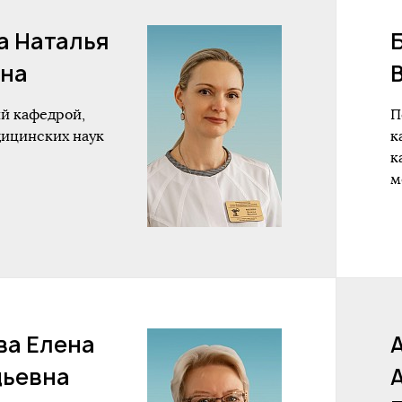
а Наталья
на
й кафедрой,
П
дицинских наук
к
к
м
ва Елена
дьевна