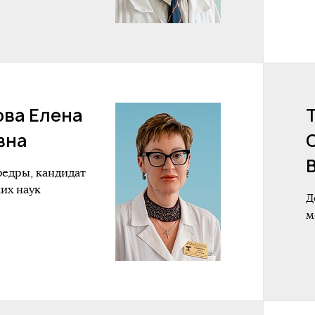
ова Елена
вна
федры, кандидат
их наук
Д
м