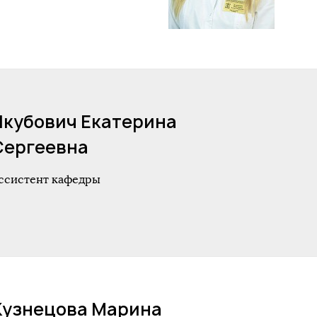
Якубович Екатерина
Сергеевна
ссистент кафедры
Кузнецова Марина