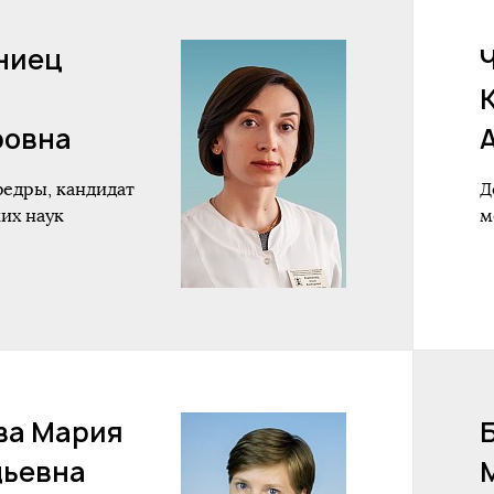
ниец
ровна
федры, кандидат
Д
их наук
м
ва Мария
дьевна