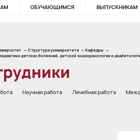
ТАМ
ОБУЧАЮЩИМСЯ
ВЫПУСКНИКАМ
иверситет
Структура университета
Кафедры
едевтики детских болезней, детской эндокринологии и диабетолог
трудники
абота
Научная работа
Лечебная работа
Межд