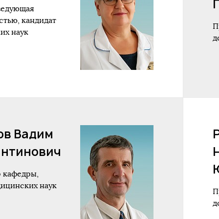
аведующая
стью, кандидат
П
их наук
д
ов Вадим
антинович
 кафедры,
дицинских наук
П
д