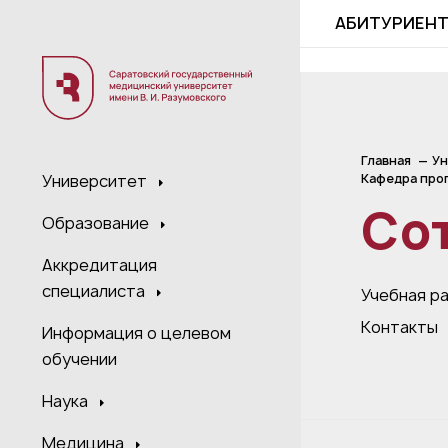
;
АБИТУРИЕН
Главная
Ун
Кафедра проп
Университет
Со
Образование
Аккредитация
специалиста
Учебная р
Контакты
Информация о целевом
обучении
Наука
Медицина