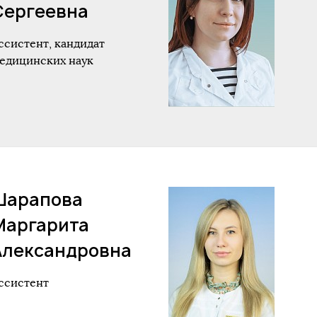
Сергеевна
ссистент, кандидат
едицинских наук
Шарапова
Маргарита
Александровна
ссистент