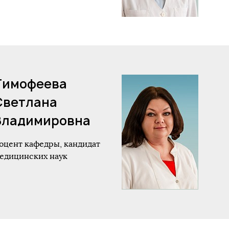
Тимофеева
Светлана
Владимировна
оцент кафедры, кандидат
едицинских наук