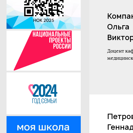
Компа
Ольга
Викто
Доцент ка
медицинск
Петро
Генна