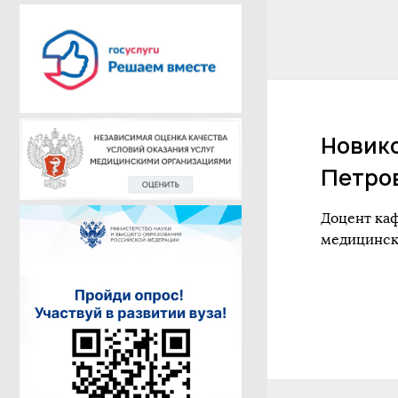
Новик
Петро
Доцент ка
медицинск