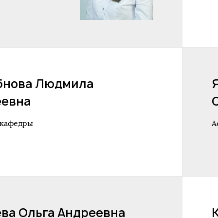
бнова Людмила
еевна
 кафедры
А
ва Ольга Андреевна