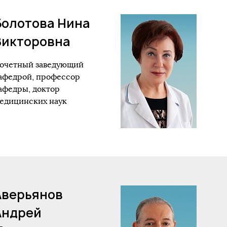
Болотова Нина
Викторовна
очетный заведующий
афедрой, профессор
афедры, доктор
едицинских наук
Аверьянов
Андрей