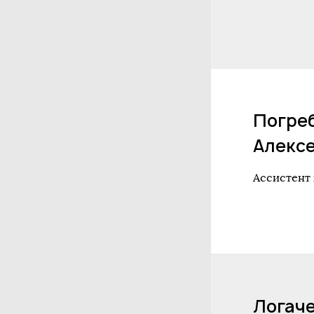
Погре
Алекс
Ассистент
Логаче