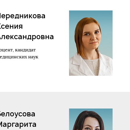
Чередникова
Ксения
Александровна
оцент, кандидат
едицинских наук
Белоусова
Маргарита