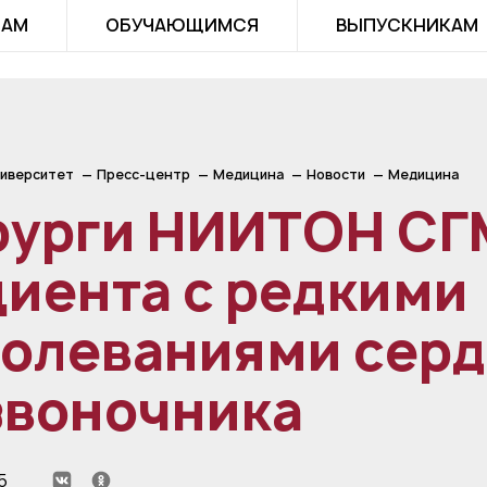
ТАМ
ОБУЧАЮЩИМСЯ
ВЫПУСКНИКАМ
иверситет
Пресс-центр
Медицина
Новости
Медицина
рурги НИИТОН СГ
иента с редкими
болеваниями серд
звоночника
5