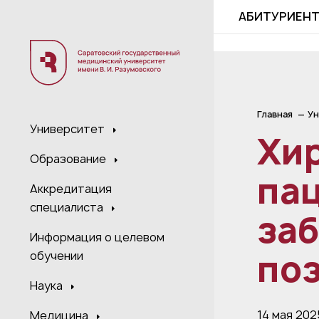
;
АБИТУРИЕН
Главная
Ун
Университет
Хи
Образование
пац
Аккредитация
специалиста
за
Информация о целевом
по
обучении
Наука
14 мая 202
Медицина