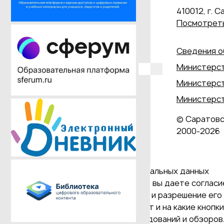
410012, г. С
Посмотреть
Сведения о
Министерст
Министерст
Министерст
© Саратовс
2000‑2026
Даю согласие на обработку персональных данных
Продолжая использовать наш сайт, вы даете согласие
и версия Браузера; тип устройства и разрешение его 
Браузер; какие страницы открывает и на какие кнопк
проведения статистических исследований и обзоров. 