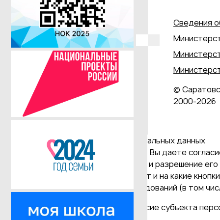
Сведения о
Министерст
Министерст
Министерст
© Саратовс
2000‑2026
Даю согласие на обработку персональных данных
Продолжая использовать наш сайт, Вы даете согласие
и версия Браузера; тип устройства и разрешение его 
Браузер; какие страницы открывает и на какие кнопк
проведения статистических исследований (в том числ
(требование ФЗ №152 ч. (9) "Согласие субъекта пер