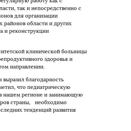
егулярную работу как с
асти, так и непосредственно с
онов для организации
х районов области и других
а и реконструкции
ситетской клинической больницы
репродуктивного здоровья и
том направлении.
 выразил благодарность
метил, что педиатрическую
в нашем регионе и занимающую
аров страны, необходимо
оследних тенденций развития