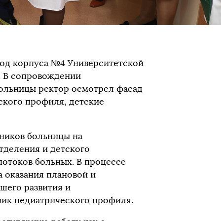
ход корпуса №4 Университетской
. В сопровождении
больницы ректор осмотрел фасад
ского профиля, детские
дников больницы на
тделения и детского
потоков больных. В процессе
 оказания плановой и
шего развития и
ник педиатрического профиля.