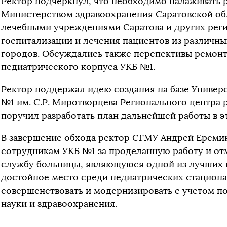
Ректор подчеркнул, что необходимо налаживать р
Министерством здравоохранения Саратовской обл
лечебными учреждениями Саратова и других реги
госпитализации и лечения пациентов из различны
городов. Обсуждались также перспективы ремонт
педиатрического корпуса УКБ №1.
Ректор поддержал идею создания на базе Универ
№1 им. С.Р. Миротворцева Регионального центра 
поручил разработать план дальнейшей работы в э
В завершение обхода ректор СГМУ Андрей Еремин
сотрудникам УКБ №1 за проделанную работу и от
службу больницы, являющуюся одной из лучших 
достойное место среди педиатрических стацион
совершенствовать и модернизировать с учетом п
науки и здравоохранения.