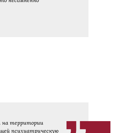
что несомненно
ей на территории
ющей психиатрическую