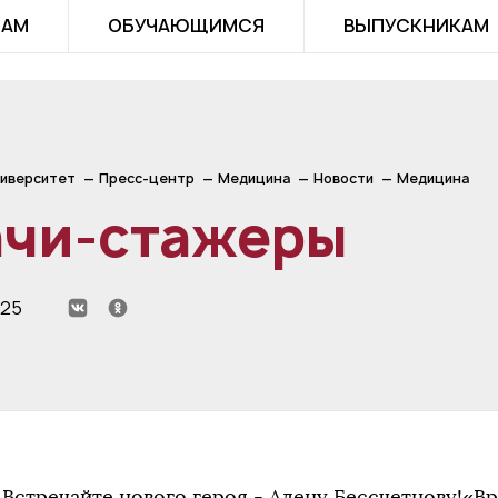
ТАМ
ОБУЧАЮЩИМСЯ
ВЫПУСКНИКАМ
иверситет
Пресс-центр
Медицина
Новости
Медицина
ачи-стажеры
025
Встречайте нового героя - Алену Бессчетнову!«В