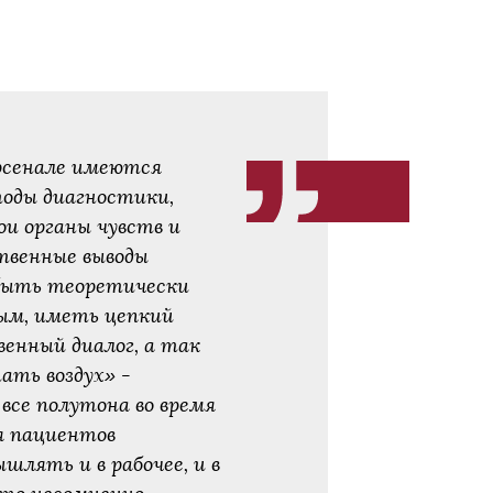
арсенале имеются
оды диагностики,
ои органы чувств и
твенные выводы
 быть теоретически
ым, иметь цепкий
венный диалог, а так
ать воздух» -
се полутона во время
я пациентов
шлять и в рабочее, и в