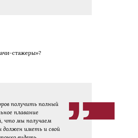
рачи-стажеры»?
оров получить полный
ьное плавание
, что мы получаем
ч должен иметь и свой
 тонко видеть