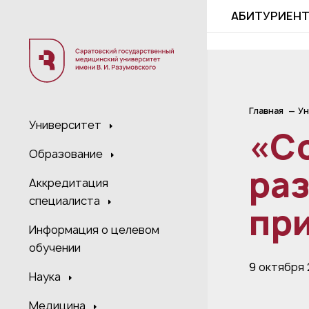
;
АБИТУРИЕН
Главная
Ун
Университет
«С
Образование
раз
Аккредитация
специалиста
пр
Информация о целевом
обучении
9 октября
Наука
Медицина