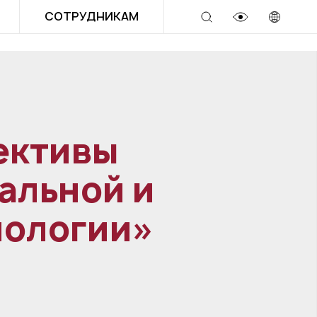
СОТРУДНИКАМ
ективы
альной и
иологии»