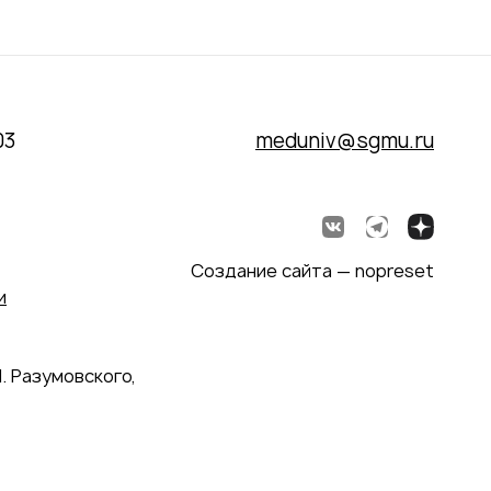
03
meduniv@sgmu.ru
Создание сайта — nopreset
и
. Разумовского,