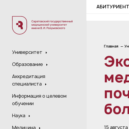
;
АБИТУРИЕН
Главная
Ун
Университет
Эк
Образование
ме
Аккредитация
специалиста
по
Информация о целевом
бол
обучении
Наука
15 августа
Медицина