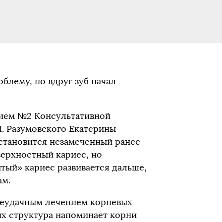
блему, но вдруг зуб начал
ием №2 Консультативной
. Разумовского Екатерины
становится незамеченный ранее
верхностный кариес, но
тый» кариес развивается дальше,
ам.
неудачным лечением корневых
их структура напоминает корни