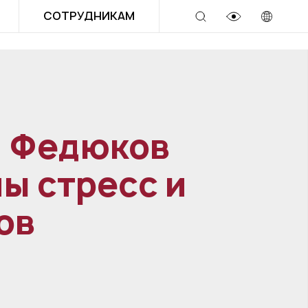
СОТРУДНИКАМ
м Федюков
ны стресс и
ов