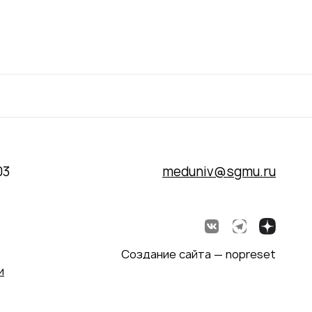
03
meduniv@sgmu.ru
Создание сайта — nopreset
и