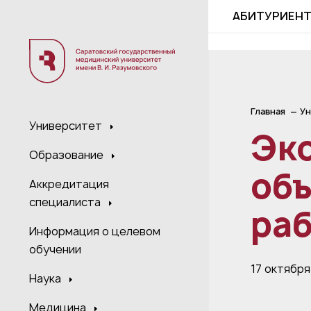
;
АБИТУРИЕН
Главная
Ун
Университет
Эк
Образование
объ
Аккредитация
специалиста
ра
Информация о целевом
обучении
17 октября
Наука
Медицина