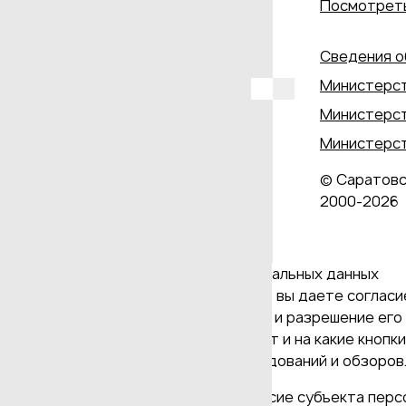
Посмотреть
Сведения о
Министерст
Министерст
Министерст
© Саратовс
2000‑2026
Даю согласие на обработку персональных данных
Продолжая использовать наш сайт, вы даете согласие
и версия Браузера; тип устройства и разрешение его 
Браузер; какие страницы открывает и на какие кнопк
проведения статистических исследований и обзоров. 
(требование ФЗ №152 ч. (9) "Согласие субъекта пер