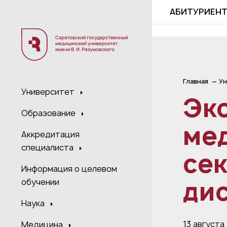
;
АБИТУРИЕН
Главная
Ун
Университет
Эк
Образование
ме
Аккредитация
специалиста
се
Информация о целевом
ди
обучении
Наука
13 августа
Медицина