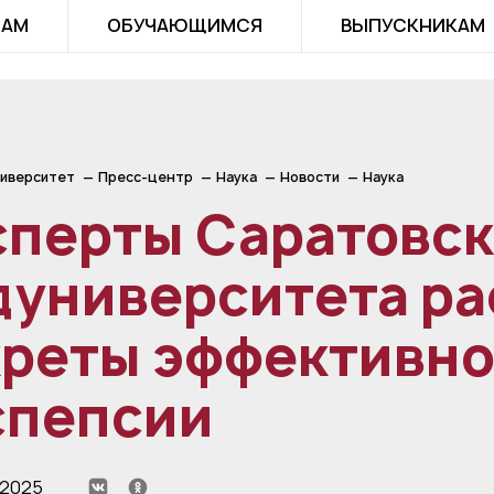
ТАМ
ОБУЧАЮЩИМСЯ
ВЫПУСКНИКАМ
иверситет
Пресс-центр
Наука
Новости
Наука
сперты Саратовск
дуниверситета р
креты эффективно
спепсии
 2025