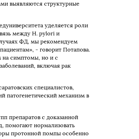
ами выявляются структурные
едуниверситета уделяется роли
вязь между H. pylori и
лучаях ФД, мы рекомендуем
ациентам», - говорит Потапова.
 на симптомы, но и с
заболеваний, включая рак
саратовских специалистов,
й патогенетический механизм в
упп препаратов с доказанной
д, помогают нормализовать
торы протонной помпы особенно