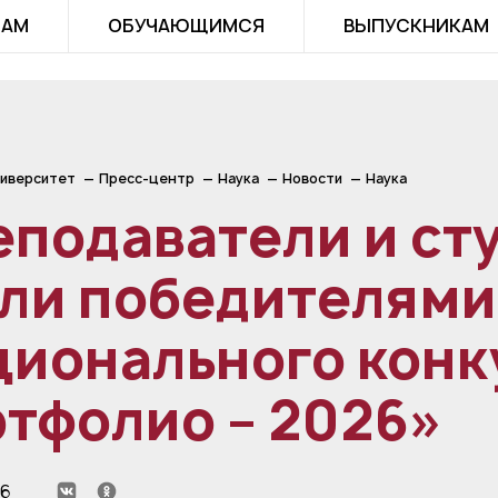
ТАМ
ОБУЧАЮЩИМСЯ
ВЫПУСКНИКАМ
иверситет
Пресс-центр
Наука
Новости
Наука
еподаватели и ст
али победителями
ционального конк
тфолио – 2026»
26