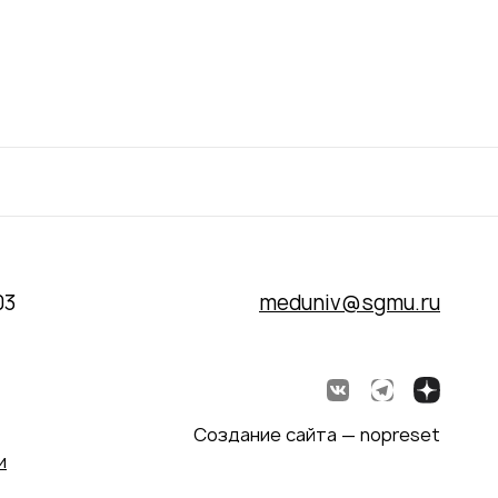
03
meduniv@sgmu.ru
Создание сайта — nopreset
и