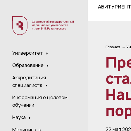
;
АБИТУРИЕН
Главная
Ун
Университет
Пр
Образование
ст
Аккредитация
специалиста
На
Информация о целевом
пор
обучении
Наука
22 мая 20
Медицина