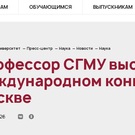
ТАМ
ОБУЧАЮЩИМСЯ
ВЫПУСКНИКАМ
иверситет
Пресс-центр
Наука
Новости
Наука
офессор СГМУ выс
ждународном конг
скве
026