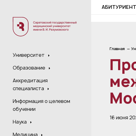
;
АБИТУРИЕН
Главная
Ун
Университет
Пр
Образование
ме
Аккредитация
специалиста
Мо
Информация о целевом
обучении
16 июня 2
Наука
Медицина