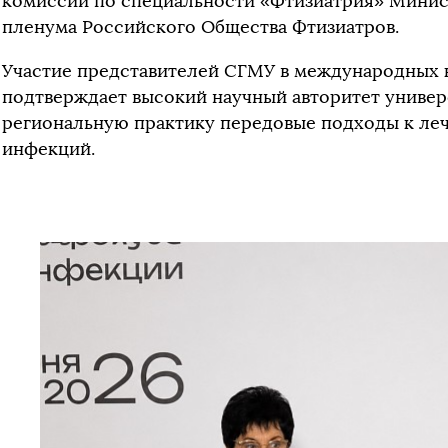
комиссии по специальности «Фтизиатрия» Минис
пленума Российского Общества Фтизиатров.
Участие представителей СГМУ в международных к
подтверждает высокий научный авторитет универс
региональную практику передовые подходы к ле
инфекций.