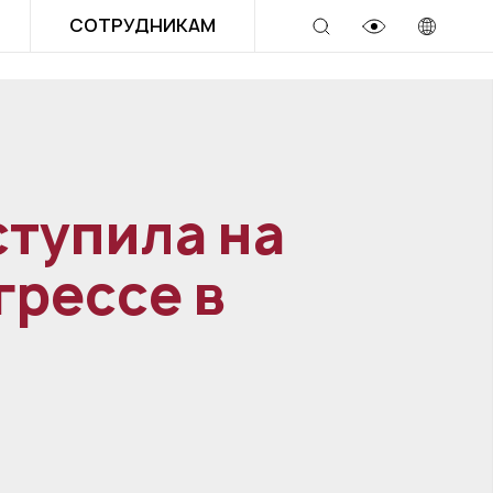
СОТРУДНИКАМ
тупила на
рессе в