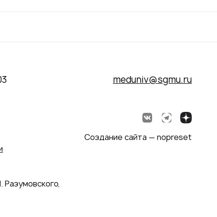
03
meduniv@sgmu.ru
Создание сайта — nopreset
и
. Разумовского,