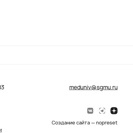
03
meduniv@sgmu.ru
Создание сайта — nopreset
и