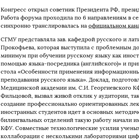
Конгресс открыл советник Президента РФ, през
Работа форума проходила по 6 направлениям в се
синхронно транслировалась на
официальном ка
СГМУ представляла зав. кафедрой русского и лати
Прокофьева, которая выступила с проблемным д
минимум при обучении русскому языку как иност
помощью языка-посредника (английского)» и прин
стола «Особенности применения информационных
преподавания русского языка». Доклад, подготов
Медицинской академии им. С.И. Георгиевского 
Фильцовой, вызвал живой отклик у аудитории, та
создание профессионально ориентированных ле
иностранных студентов идет в основных методиче
билингвальных отделений такую работу начали 
КФУ. Совместные технологические усилия ученых
коллаборации с несколькими лабораториями циф