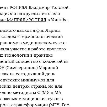
идент РОПРЯЛ Владимир Толстой.
кциях и на круглых столах и
нале МАПРЯЛ/РОПРЯЛ
в Youtube.
нского языков д.ф.н. Лариса
окладом «Терминологический
ранному в медицинском вузе с
яла участие в работе круглого
 технологий в практике
ленный совместно с коллегой из
КФУ (Симферополь) Мариной
к как на сегодняшний день
ксических минимумов для
ских центрах страны, но для
именно методисты СГМУ и МА
 разных медицинских вузов в
ровых трансформаций (МГУ, Гос.