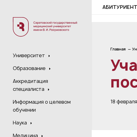
;
АБИТУРИЕН
Главная
Ун
Университет
Уч
Образование
пос
Аккредитация
специалиста
18 феврал
Информация о целевом
обучении
Наука
Медицина