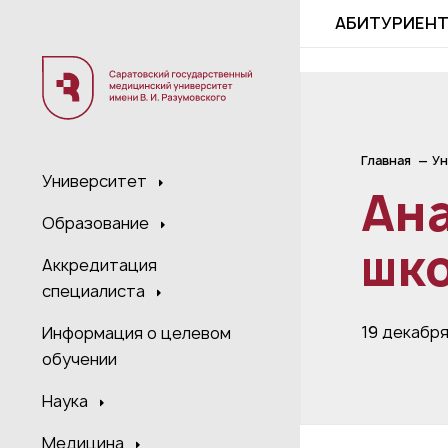
;
АБИТУРИЕН
Главная
Ун
Университет
Ана
Образование
шко
Аккредитация
специалиста
19 декабр
Информация о целевом
обучении
Наука
Медицина