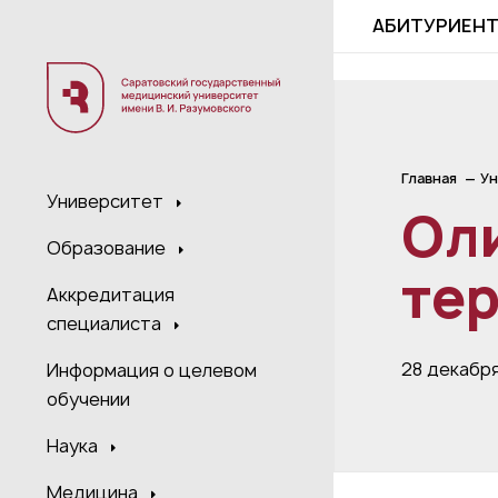
;
АБИТУРИЕН
Главная
Ун
Университет
Ол
Образование
те
Аккредитация
специалиста
28 декабр
Информация о целевом
обучении
Наука
Медицина