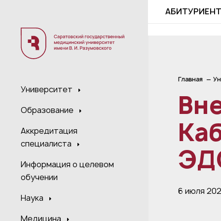
;
АБИТУРИЕН
Главная
Ун
Университет
Вн
Образование
Каб
Аккредитация
специалиста
ЭД
Информация о целевом
обучении
6 июля 20
Наука
Медицина