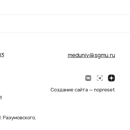
03
meduniv@sgmu.ru
Создание сайта — nopreset
и
. Разумовского,