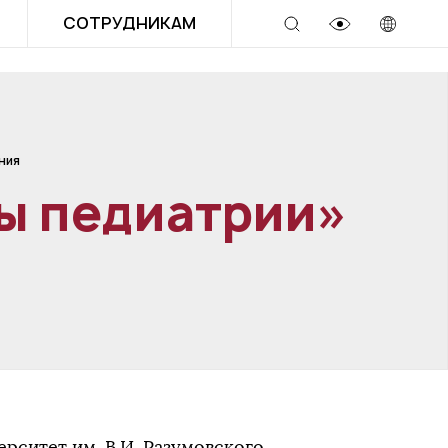
СОТРУДНИКАМ
ния
ы педиатрии»
рситет им. В.И. Разумовского