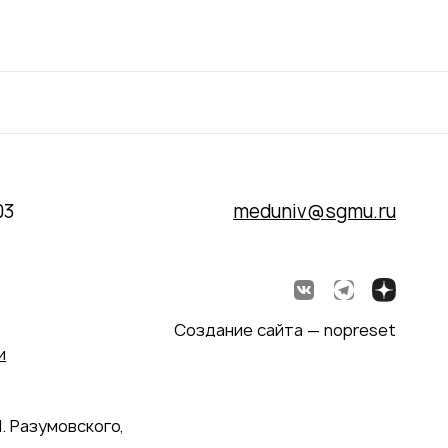
03
meduniv@sgmu.ru
Создание сайта — nopreset
и
. Разумовского,