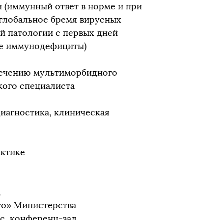
 (иммунный ответ в норме и при
глобальное бремя вирусных
 патологии с первых дней
ые иммунодефициты)
лечению мультиморбидного
зкого специалиста
иагностика, клиническая
актике
,
го» Министерства
с, конференц-зал