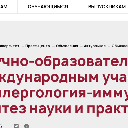
ТАМ
ОБУЧАЮЩИМСЯ
ВЫПУСКНИКАМ
иверситет
Пресс-центр
Объявления
Актуальное
Объявле
учно-образовател
ждународным уча
ллергология-имм
тез науки и прак
5