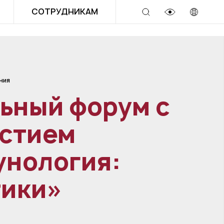
СОТРУДНИКАМ
ния
ьный форум с
стием
унология:
тики»