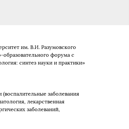
рситет им. В.И. Разумовского
о-образовательного форума с
огия: синтез науки и практики»
и (воспалительные заболевания
патология, лекарственная
ргических заболеваний,