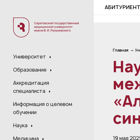
;
АБИТУРИЕН
Главная
Ун
Университет
На
Образование
ме
Аккредитация
специалиста
«А
Информация о целевом
син
обучении
Наука
19 мая 202
Медицина