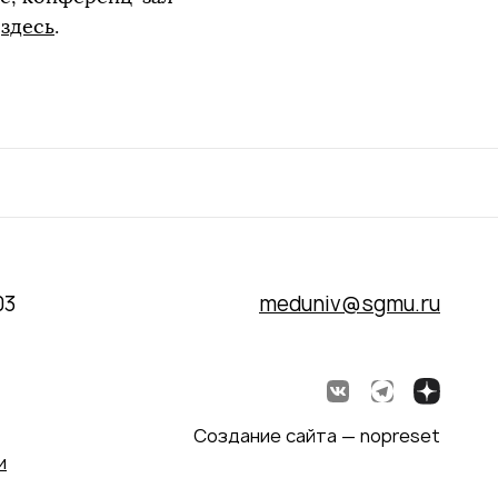
о
здесь
.
03
meduniv@sgmu.ru
Создание сайта — nopreset
и