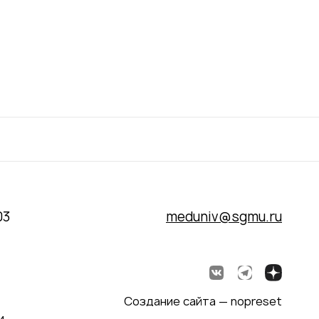
03
meduniv@sgmu.ru
Создание сайта — nopreset
и