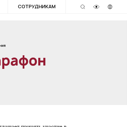
СОТРУДНИКАМ
ния
арафон
глашает принять участие в