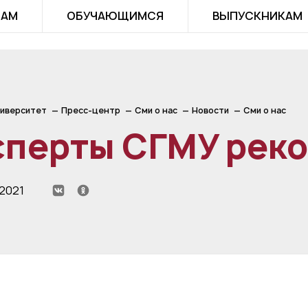
ТАМ
ОБУЧАЮЩИМСЯ
ВЫПУСКНИКАМ
иверситет
Пресс-центр
Сми о нас
Новости
Сми о нас
сперты СГМУ рек
 2021