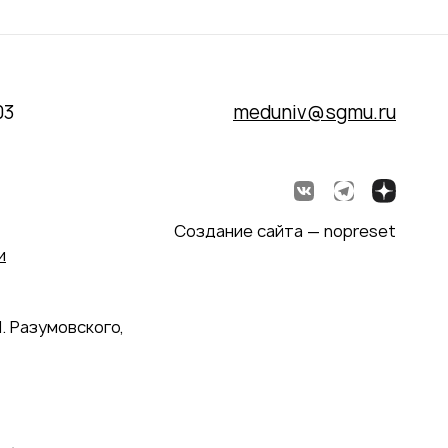
03
meduniv@sgmu.ru
Создание сайта — nopreset
и
. Разумовского,