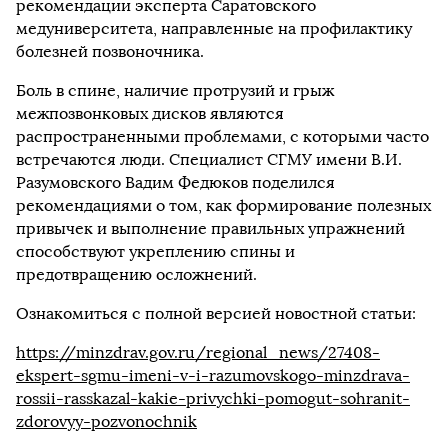
рекомендации эксперта Саратовского
медуниверситета, направленные на профилактику
болезней позвоночника.
Боль в спине, наличие протрузий и грыж
межпозвонковых дисков являются
распространенными проблемами, с которыми часто
встречаются люди. Специалист СГМУ имени В.И.
Разумовского Вадим Федюков поделился
рекомендациями о том, как формирование полезных
привычек и выполнение правильных упражнений
способствуют укреплению спины и
предотвращению осложнений.
Ознакомиться с полной версией новостной статьи:
https://minzdrav.gov.ru/regional_news/27408-
ekspert-sgmu-imeni-v-i-razumovskogo-minzdrava-
rossii-rasskazal-kakie-privychki-pomogut-sohranit-
zdorovyy-pozvonochnik