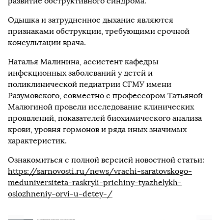
развитие обструктивного синдрома.
Одышка и затрудненное дыхание являются
признаками обструкции, требующими срочной
консультации врача.
Наталья Малинина, ассистент кафедры
инфекционных заболеваний у детей и
поликлинической педиатрии СГМУ имени
Разумовского, совместно с профессором Татьяной
Малюгиной провели исследование клинических
проявлений, показателей биохимического анализа
крови, уровня гормонов и ряда иных значимых
характеристик.
Ознакомиться с полной версией новостной статьи:
https://sarnovosti.ru/news/vrachi-saratovskogo-
meduniversiteta-raskryli-prichiny-tyazhelykh-
oslozhneniy-orvi-u-detey-/