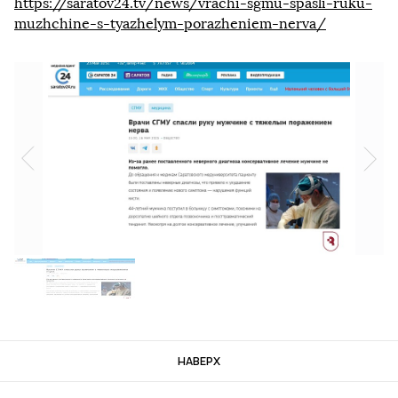
https://saratov24.tv/news/vrachi-sgmu-spasli-ruku-
muzhchine-s-tyazhelym-porazheniem-nerva/
НАВЕРХ