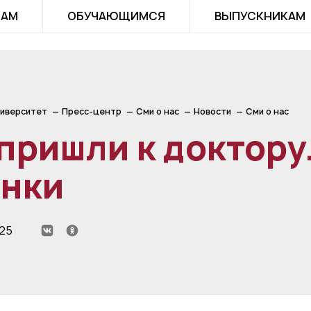
ТАМ
ОБУЧАЮЩИМСЯ
ВЫПУСКНИКАМ
иверситет
Пресс-центр
Сми о нас
Новости
Сми о нас
пришли к доктору
анки
025