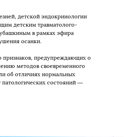
езней, детской эндокринологии
ющим детским травматолого-
убашкиным в рамках эфира
ушения осанки.
 признаков, предупреждающих о
снению методов своевременного
ли об отличиях нормальных
т патологических состояний —