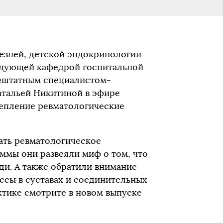
езней, детской эндокринологии
ведующей кафедрой госпитальной
нештатным специалистом-
атальей Никитиной в эфире
епление ревматологические
тать ревматологическое
аммы они развеяли миф о том, что
и. А также обратили внимание
ессы в суставах и соединительных
ктике смотрите в новом выпуске