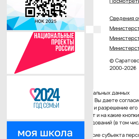
Посмотреть
Сведения о
Министерст
Министерст
Министерст
© Саратовс
2000‑2026
Даю согласие на обработку персональных данных
Продолжая использовать наш сайт, Вы даете согласие
и версия Браузера; тип устройства и разрешение его 
Браузер; какие страницы открывает и на какие кнопк
проведения статистических исследований (в том числ
(требование ФЗ №152 ч. (9) "Согласие субъекта пер