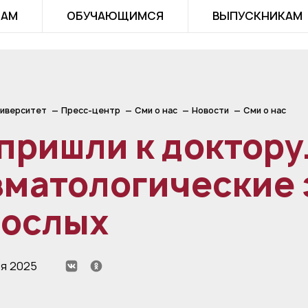
ТАМ
ОБУЧАЮЩИМСЯ
ВЫПУСКНИКАМ
иверситет
Пресс-центр
Сми о нас
Новости
Сми о нас
пришли к доктору
вматологические 
рослых
ря 2025