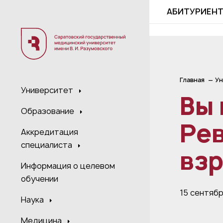
;
АБИТУРИЕН
Главная
Ун
Университет
Вы 
Образование
Ре
Аккредитация
специалиста
вз
Информация о целевом
обучении
15 сентяб
Наука
Медицина