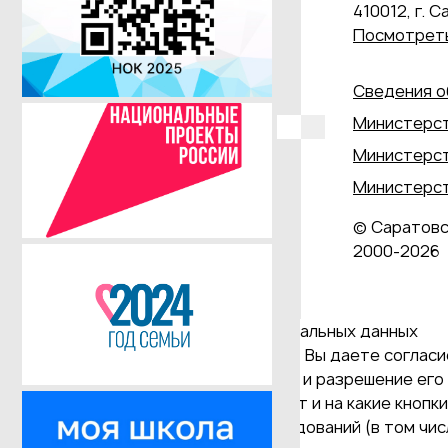
410012, г. С
Посмотреть
Сведения о
Министерст
Министерст
Министерст
© Саратовс
2000‑2026
Даю согласие на обработку персональных данных
Продолжая использовать наш сайт, Вы даете согласие
и версия Браузера; тип устройства и разрешение его 
Браузер; какие страницы открывает и на какие кнопк
проведения статистических исследований (в том числ