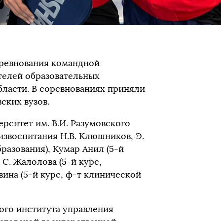
оревнования командной
телей образовательных
бласти. В соревнованиях приняли
ских вузов.
рситет им. В.И. Разумовского
звоспитания Н.В. Клюшников, Э.
разования), Кумар Анил (5-й
С. Жалолова (5-й курс,
вина (5-й курс, ф-т клинической
го института управления