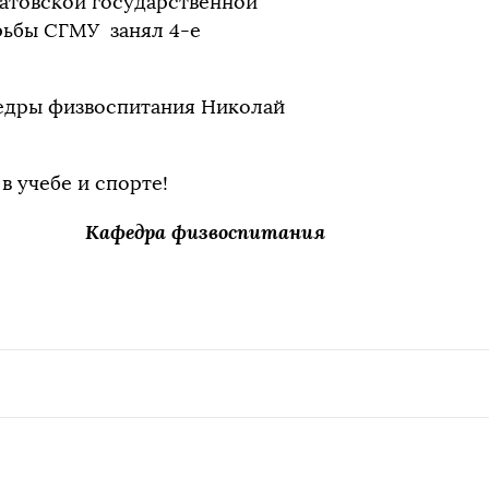
ратовской государственной
рьбы СГМУ занял 4-е
едры физвоспитания Николай
 учебе и спорте!
Кафедра физвоспитания