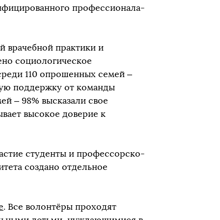
лифицированного профессионала-
й врачебной практики и
ено социологическое
 среди 110 опрошенных семей –
ную поддержку от команды
мей – 98% высказали свое
ывает высокое доверие к
астие студенты и профессорско-
итета создано отдельное
е
. Все волонтёры проходят
ольными детьми, нуждающимися в