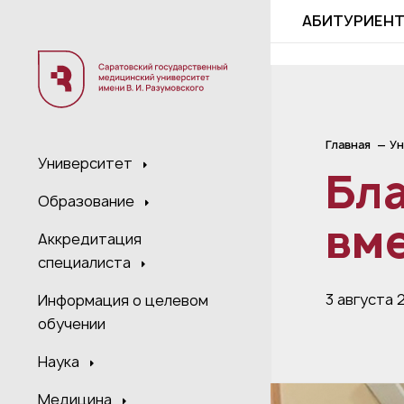
;
АБИТУРИЕН
Главная
Ун
Университет
Бл
Образование
вм
Аккредитация
специалиста
3 августа 
Информация о целевом
обучении
Наука
Медицина