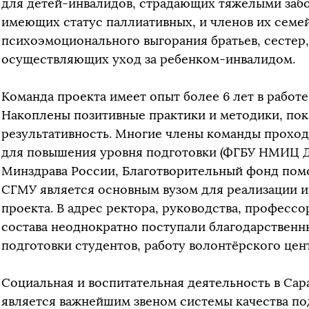
для детей-инвалидов, страдающих тяжелыми забо
имеющих статус паллиативных, и членов их семе
психоэмоционального выгорания братьев, сестер,
осуществляющих уход за ребенком-инвалидом.
Команда проекта имеет опыт более 6 лет в работ
Накоплены позитивные практики и методики, по
результативность. Многие члены команды прохо
для повышения уровня подготовки (ФГБУ НМИЦ Д
Минздрава России, Благотворительный фонд помо
СГМУ является основным вузом для реализации 
проекта. В адрес ректора, руководства, професс
состава неоднократно поступали благодарственн
подготовки студентов, работу волонтёрского цен
Социальная и воспитательная деятельность в Са
является важнейшим звеном системы качества по