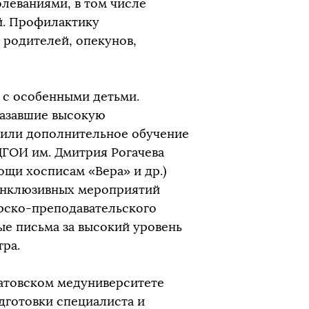
леваниями, в том числе
й. Профилактику
 родителей, опекунов,
е с особенными детьми.
казавшие высокую
дили дополнительное обучение
ГОИ им. Дмитрия Рогачева
щи хосписам «Вера» и др.)
инклюзивных мероприятий
орско-преподавательского
ые письма за высокий уровень
тра.
ратовском медуниверситете
дготовки специалиста и