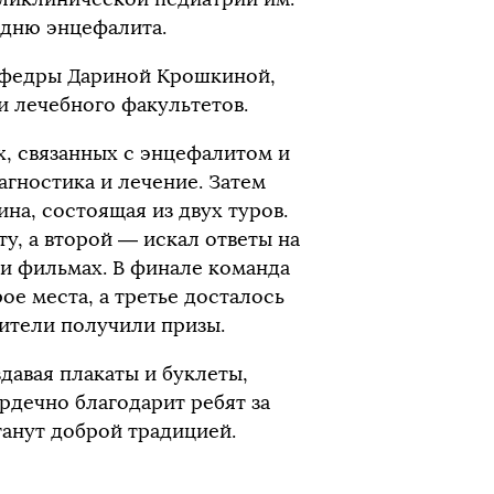
 дню энцефалита.
афедры Дариной Крошкиной,
и лечебного факультетов.
х, связанных с энцефалитом и
гностика и лечение. Затем
на, состоящая из двух туров.
у, а второй — искал ответы на
 и фильмах. В финале команда
ое места, а третье досталось
дители получили призы.
давая плакаты и буклеты,
дечно благодарит ребят за
станут доброй традицией.