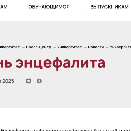
ТАМ
ОБУЧАЮЩИМСЯ
ВЫПУСКНИКАМ
иверситет
Пресс-центр
Университет
Новости
Университ
нь энцефалита
я 2025
На кафедре инфекционных болезней у детей и по