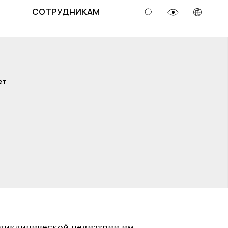
СОТРУДНИКАМ
ет
ликлинической педиатрии им.