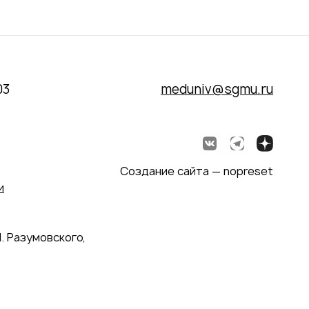
03
meduniv@sgmu.ru
Создание сайта — nopreset
и
. Разумовского,