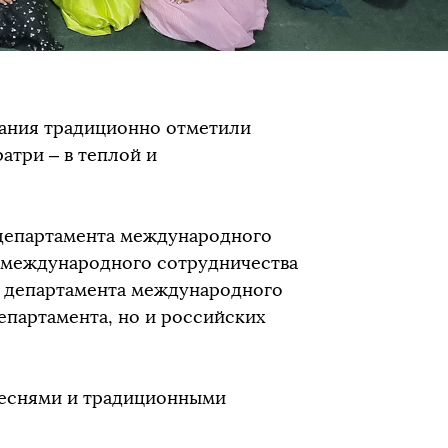
ания традиционно отметили
атри – в теплой и
департамента международного
я международного сотрудничества
я департамента международного
департамента, но и российских
песнями и традиционными