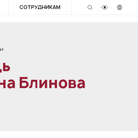
СОТРУДНИКАМ
ет
щь
на Блинова