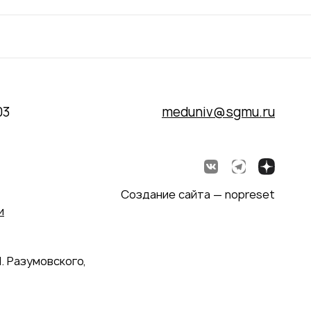
03
meduniv@sgmu.ru
Создание сайта — nopreset
и
. Разумовского,