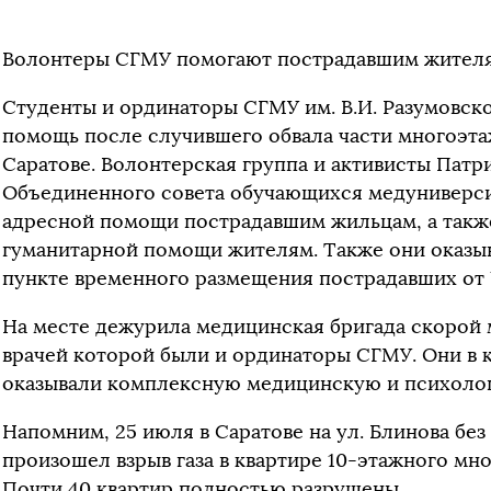
Волонтеры СГМУ помогают пострадавшим жителям
Студенты и ординаторы СГМУ им. В.И. Разумовско
помощь после случившего обвала части многоэтаж
Саратове. Волонтерская группа и активисты Патр
Объединенного совета обучающихся медуниверси
адресной помощи пострадавшим жильцам, а также
гуманитарной помощи жителям. Также они оказы
пункте временного размещения пострадавших от 
На месте дежурила медицинская бригада скорой
врачей которой были и ординаторы СГМУ. Они в
оказывали комплексную медицинскую и психоло
Напомним, 25 июля в Саратове на ул. Блинова бе
произошел взрыв газа в квартире 10-этажного мн
Почти 40 квартир полностью разрушены.