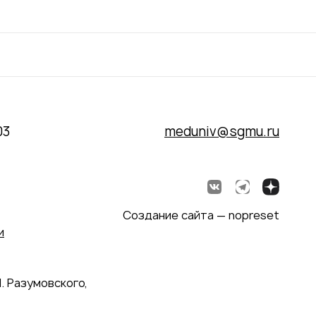
03
meduniv@sgmu.ru
Создание сайта — nopreset
и
. Разумовского,