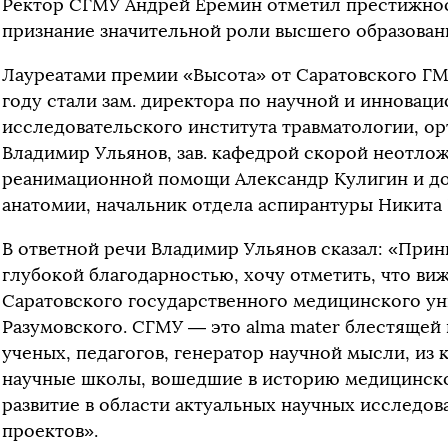
Ректор СГМУ Андрей Еремин отметил престижно
признание значительной роли высшего образовани
Лауреатами премии «Высота» от Саратовского ГМУ
году стали зам. директора по научной и инновац
исследовательского института травматологии, о
Владимир Ульянов, зав. кафедрой скорой неотло
реанимационной помощи Александр Кулигин и до
анатомии, начальник отдела аспирантуры Никита
В ответной речи Владимир Ульянов сказал: «При
глубокой благодарностью, хочу отметить, что виж
Саратовского государственного медицинского ун
Разумовского. СГМУ — это alma mater блестящей
ученых, педагогов, генератор научной мысли, из 
научные школы, вошедшие в историю медицинск
развитие в области актуальных научных исследо
проектов».