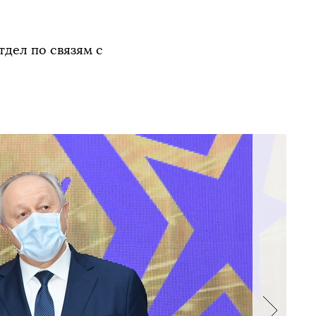
зям с