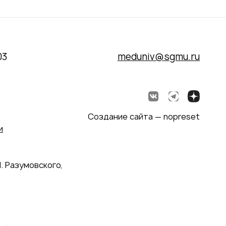
03
meduniv@sgmu.ru
Создание сайта — nopreset
и
. Разумовского,