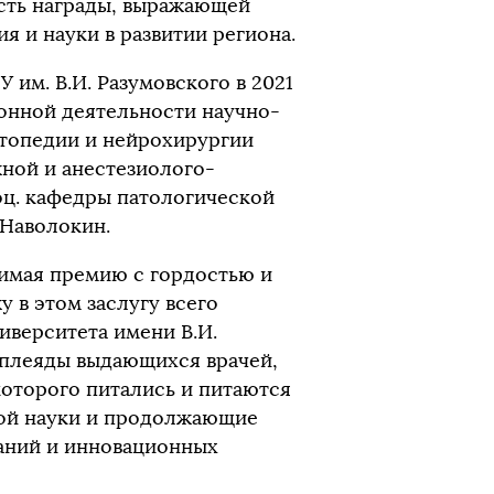
сть награды, выражающей
я и науки в развитии региона.
 им. В.И. Разумовского в 2021
ионной деятельности научно-
ртопедии и нейрохирургии
жной и анестезиолого-
ц. кафедры патологической
 Наволокин.
нимая премию с гордостью и
у в этом заслугу всего
иверситета имени В.И.
 плеяды выдающихся врачей,
которого питались и питаются
ой науки и продолжающие
ваний и инновационных