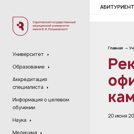
;
АБИТУРИЕН
Главная
Ун
Университет
Ре
Образование
офи
Аккредитация
специалиста
кам
Информация о целевом
обучении
20 июня 2
Наука
Медицина