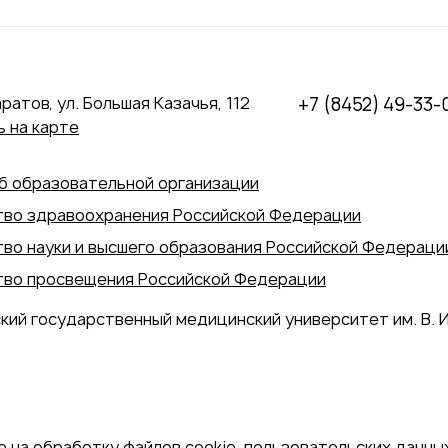
аратов, ул. Большая Казачья, 112
+7 (8452) 49-33-
 на карте
б образовательной организации
во здравоохранения Российской Федерации
во науки и высшего образования Российской Федераци
во просвещения Российской Федерации
кий государственный медицинский университет им. В. И
 на обработку файлов cookie, пользовательских данных