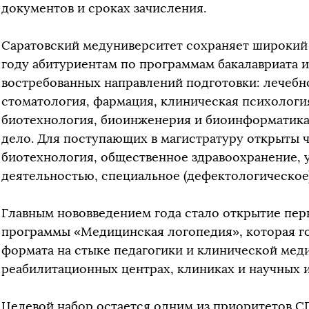
документов и сроках зачисления.
Саратовский медуниверситет сохраняет широкий 
году абитуриентам по программам бакалавриата и
востребованных направлений подготовки: лечебно
стоматология, фармация, клиническая психология
биотехнология, биоинженерия и биоинформатик
дело. Для поступающих в магистратуру открыты 
биотехнология, общественное здравоохранение, 
деятельностью, специальное (дефектологическое)
Главным нововведением года стало открытие пер
программы «Медицинская логопедия», которая го
формата на стыке педагогики и клинической мед
реабилитационных центрах, клиниках и научных и
Целевой набор остается одним из приоритетов С