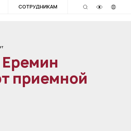
СОТРУДНИКАМ
ет
 Еремин
рт приемной