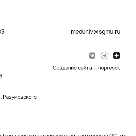
03
meduniv@sgmu.ru
Создание сайта — nopreset
и
. Разумовского,
 (сведения о местоположении; тип и версия ОС, тип