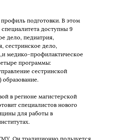
профиль подготовки. В этом
 специалитета доступны 9
е дело, педиатрия,
, сестринское дело,
а,и медико-профилактическое
четыре программы:
управление сестринской
 образование.
вой в регионе магистерской
товит специалистов нового
ицины для работы в
нститутах.
ГМУ. Он традиционно пользуется