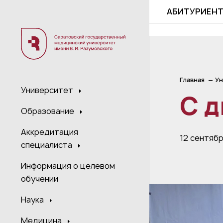
;
АБИТУРИЕН
Главная
Ун
Университет
С д
Образование
Аккредитация
12 сентяб
специалиста
Информация о целевом
обучении
Наука
Медицина