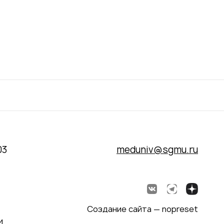
03
meduniv@sgmu.ru
Создание сайта — nopreset
и