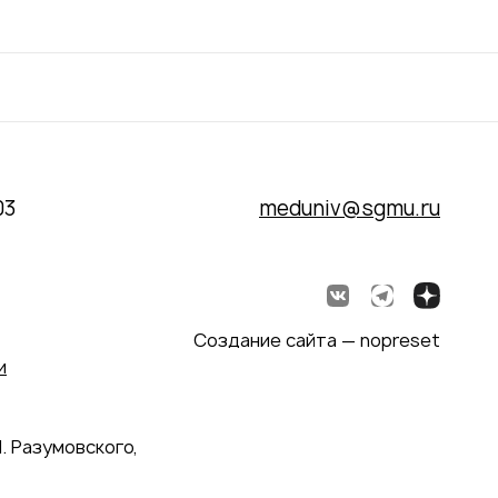
03
meduniv@sgmu.ru
Создание сайта — nopreset
и
. Разумовского,