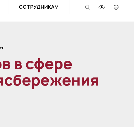
СОТРУДНИКАМ
ет
в в сфере
ьясбережения