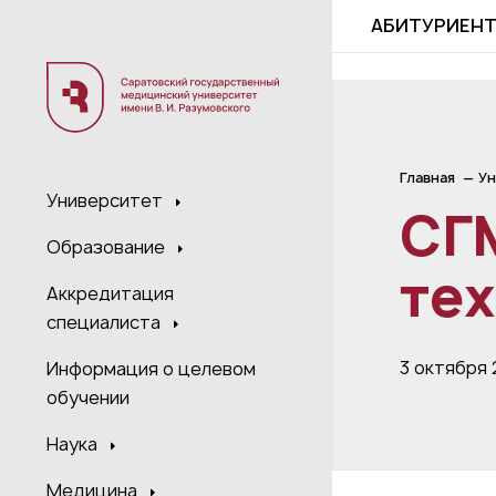
;
АБИТУРИЕН
Главная
Ун
Университет
СГМ
Образование
те
Аккредитация
специалиста
3 октября
Информация о целевом
обучении
Наука
Медицина