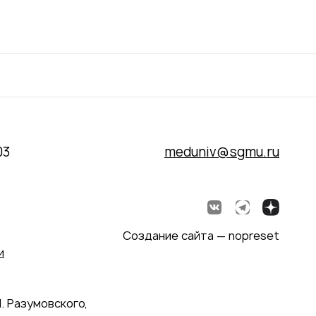
03
meduniv@sgmu.ru
Создание сайта — nopreset
и
. Разумовского,