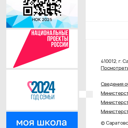
410012, г. С
Посмотреть
Сведения о
Министерст
Министерст
Министерст
© Саратовс