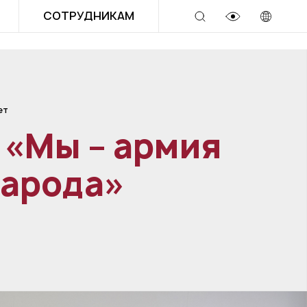
СОТРУДНИКАМ
ет
 «Мы – армия
народа»