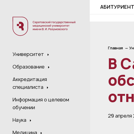
;
АБИТУРИЕН
Главная
Ун
Университет
В 
Образование
об
Аккредитация
специалиста
от
Информация о целевом
обучении
29 апреля
Наука
Медицина