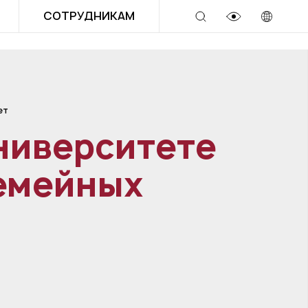
СОТРУДНИКАМ
ет
ниверситете
семейных