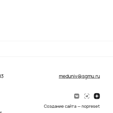
03
meduniv@sgmu.ru
Создание сайта — nopreset
и