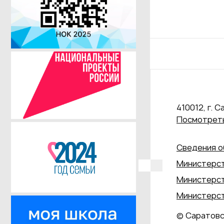
410012, г. С
Посмотреть
Сведения о
Министерст
Министерст
Министерст
© Саратовс