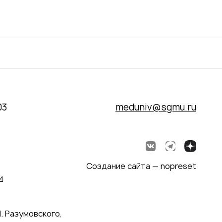
03
meduniv@sgmu.ru
Создание сайта — nopreset
и
. Разумовского,