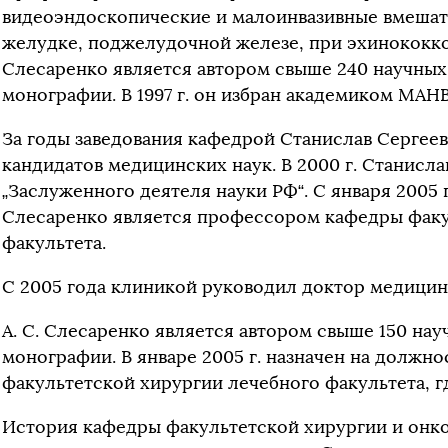
видеоэндоскопические и малоинвазивные вмешате
желудке, поджелудочной железе, при эхинококкоз
Слесаренко является автором свыше 240 научных 
монографии. В 1997 г. он избран академиком МАН
За годы заведования кафедрой Станислав Сергеев
кандидатов медицинских наук. В 2000 г. Станисл
„Заслуженного деятеля науки РФ“. С января 2005 
Слесаренко является профессором кафедры факу
факультета.
С 2005 года клиникой руководил доктор медицинс
А. С. Слесаренко является автором свыше 150 нау
монографии. В январе 2005 г. назначен на должн
факультетской хирургии лечебного факультета, гд
История кафедры факультетской хирургии и онкол