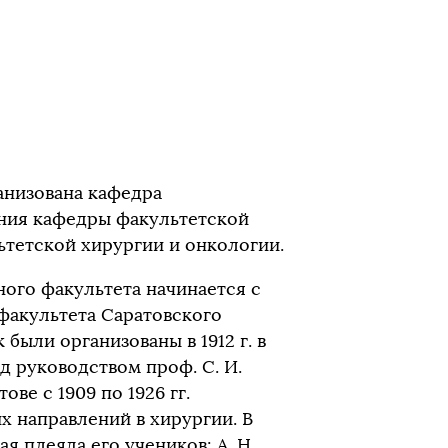
ганизована кафедра
яния кафедры факультетской
ьтетской хирургии и онкологии.
ого факультета начинается с
факультета Саратовского
были организованы в 1912 г. в
 руководством проф. С. И.
ве с 1909 по 1926 гг.
 направлений в хирургии. В
я плеяда его учеников: А. Н.