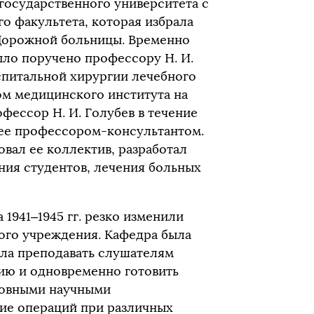
 государственного университета с
о факультета, которая избрала
 Дорожной больницы. Временно
ло поручено профессору Н. И.
оспитальной хирургии лечебного
ом медицинского института на
фессор Н. И. Голубев в течение
л ее профессором-консультантом.
овал ее коллектив, разработал
ния студентов, лечения больных
1941–1945 гг. резко изменили
кого учреждения. Кафедра была
ала преподавать слушателям
ию и одновременно готовить
новными научными
ие операций при различных