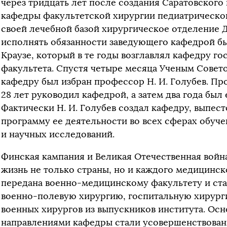
через тридцать лет после создания Саратовского
кафедры факультетской хирургии педиатрическог
своей лечебной базой хирургическое отделение
исполнять обязанности заведующего кафедрой бы
Краузе, который в те годы возглавлял кафедру г
факультета. Спустя четыре месяца Ученым Совет
кафедру был избран профессор Н. И. Голубев. Про
28 лет руководил кафедрой, а затем два года бы
Фактически Н. И. Голубев создал кафедру, выпест
программу ее деятельности во всех сферах обуче
и научных исследований.
Финская кампания и Великая Отечественная война 
жизнь не только страны, но и каждого медицинс
передана военно-медицинскому факультету и ст
военно-полевую хирургию, госпитальную хирург
военных хирургов из выпускников института. Ос
направлениями кафедры стали усовершенствован