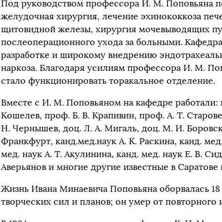
Под руководством профессора И. М. Поповьяна 
желудочная хирургия, лечение эхинококкоза пече
щитовидной железы, хирургия мочевыводящих пу
послеоперационного ухода за больными. Кафедра
разработке и широкому внедрению эндотрахеаль
наркоза. Благодаря усилиям профессора И. М. Поп
стало функционировать торакальное отделение.
Вместе с И. М. Поповьяном на кафедре работали: п
Кошелев, проф. Б. В. Крапивин, проф. А. Т. Старовер
Н. Чернышев, доц. Л. А. Мигаль, доц. М. И. Боровск
Франкфурт, канд.мед.наук А. К. Раскина, канд. мед.
мед. наук А. Т. Акулинина, канд. мед. наук Е. В. Си
Аверьянов и многие другие известные в Саратове 
Жизнь Ивана Минаевича Поповьяна оборвалась 18 
творческих сил и планов; он умер от повторного