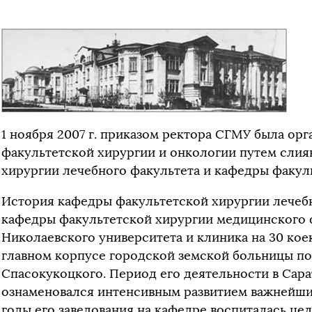
1 ноября 2007 г. приказом ректора СГМУ была ор
факультетской хирургии и онкологии путем сли
хирургии лечебного факультета и кафедры факул
История кафедры факультетской хирургии лечебн
кафедры факультетской хирургии медицинского 
Николаевского университета и клиника на 30 коек 
главном корпусе городской земской больницы под
Спасокукоцкого. Период его деятельности в Сарато
ознаменовался интенсивным развитием важнейших
годы его заведования на кафедре воспиталась цела