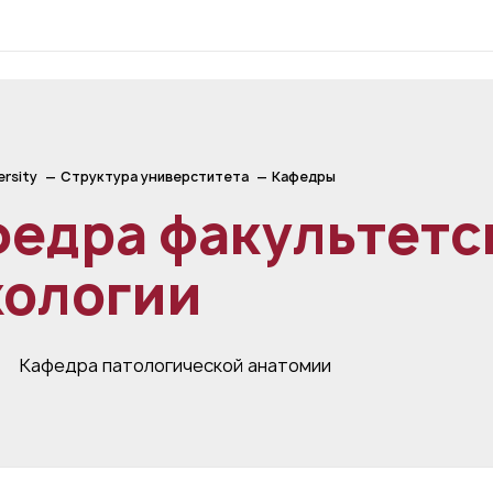
ersity
Структура универститета
Кафедры
едра факультетс
кологии
Кафедра патологической анатомии