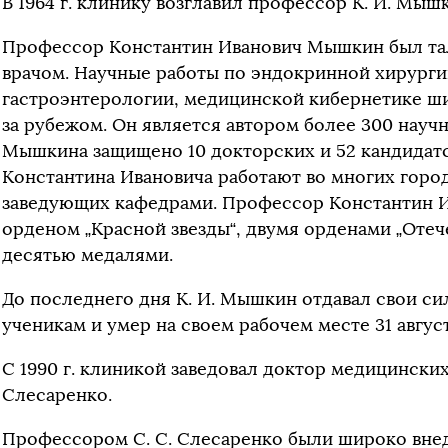
В 1964 г. клинику возглавил профессор К. И. Мыш
Профессор Константин Иванович Мышкин был тал
врачом. Научные работы по эндокринной хирурги
гастроэнтерологии, медицинской кибернетике ши
за рубежом. Он является автором более 300 научн
Мышкина защищено 10 докторских и 52 кандидатс
Константина Ивановича работают во многих город
заведующих кафедрами. Профессор Константин 
орденом „Красной звезды“, двумя орденами „Отече
десятью медалями.
До последнего дня К. И. Мышкин отдавал свои с
ученикам и умер на своем рабочем месте 31 август
С 1990 г. клиникой заведовал доктор медицинских
Слесаренко.
Профессором С. С. Слесаренко были широко вне