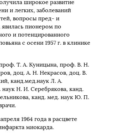
получила широкое развитие
ни и легких, заболеваний
тей, вопросы пред- и
 явилась пионером по
ного и потенцированного
овьяна с осени 1957 г. в клинике
роф. Т. А. Куницына, проф. В. Н.
ов, доц. А. Н. Некрасов, доц. В.
ий, канд.мед.наук Л. А.
 наук Н. И. Серебрякова, канд.
дельникова, канд. мед. наук Ю. П.
врачи.
апреля 1964 года в расцвете
 инфаркта миокарда.