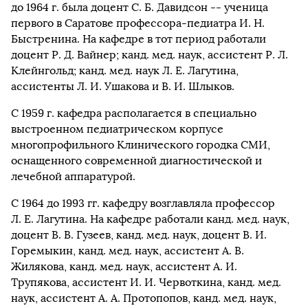
до 1964 г. была доцент С. Б. Давидсон
--
ученица
первого в Саратове профессора-педиатра И. Н.
Быстренина. На кафедре в тот период работали
доцент Р. Д. Вайнер; канд. мед. наук, ассистент Р. Л.
Клейнгольд; канд. мед. наук Л. Е. Лагутина,
ассистенты Л. И. Ушакова и В. И. Шлыков.
С 1959 г. кафедра располагается в специально
выстроенном педиатрическом корпусе
многопрофильного Клинического городка СМИ,
оснащенного современной диагностической и
лечебной аппаратурой.
С 1964 до 1993 гг. кафедру возглавляла профессор
Л. Е. Лагутина. На кафедре работали канд. мед. наук,
доцент В. В. Гузеев, канд. мед. наук, доцент В. И.
Горемыкин, канд. мед. наук, ассистент А. В.
Жилякова, канд. мед. наук, ассистент А. И.
Трупякова, ассистент И. И. Червоткина, канд. мед.
наук, ассистент А. А. Протопопов, канд. мед. наук,